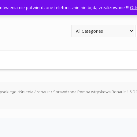
odziny otwarcia: 8:00- 16:00
ówienia nie potwierdzone telefonicznie nie będą zrealizowane !!!
Odr
sokiego ciśnienia
/
renault
/ Sprawdzona Pompa wtryskowa Renault 1.5 D