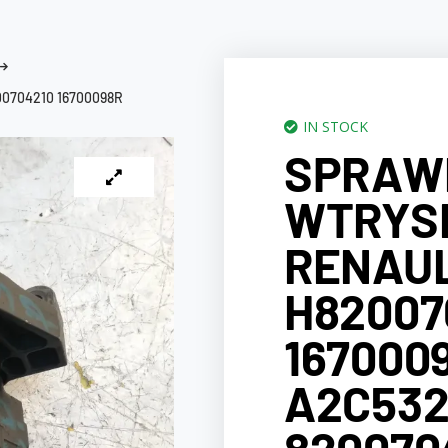
0704210 16700098R
IN STOCK
SPRAW
WTRYS
RENAULT
H82007
167000
A2C532