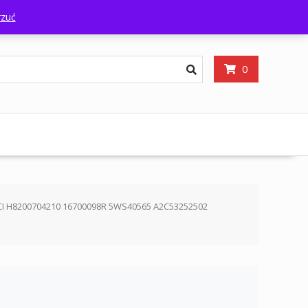
Sklep
Oferta
Kontakt
O firmie
Moje konto
zuć
0
CI H8200704210 16700098R 5WS40565 A2C53252502