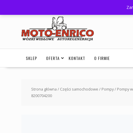
+48 505 180 006
autoport@poczta.onet.pl
G
Zam
SKLEP
OFERTA
KONTAKT
O FIRMIE
Strona główna
/
Części samochodowe
/
Pompy
/
Pompy wy
8200704200