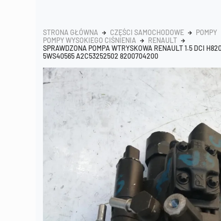
STRONA GŁÓWNA
CZĘŚCI SAMOCHODOWE
POMPY
POMPY WYSOKIEGO CIŚNIENIA
RENAULT
SPRAWDZONA POMPA WTRYSKOWA RENAULT 1.5 DCI H820
5WS40565 A2C53252502 8200704200