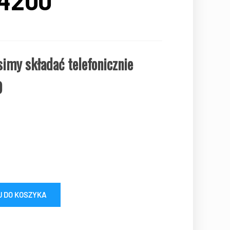
4200
imy składać telefonicznie
0
J DO KOSZYKA