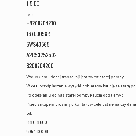
1.5 DCI
nr.:
H8200704210
16700098R
5WS40565
A2C53252502
8200704200
Warunkiem udanej transakcji jest zwrot starej pompy !
W celu przyśpieszenia wysyłki pobieramy kaucję za starą 
Po odesłaniu do nas starej pompy kaucję oddajemy !
Przed zakupem prosimy o kontakt w celu ustalenia czy da
tel.
881 081 500
505 180 006