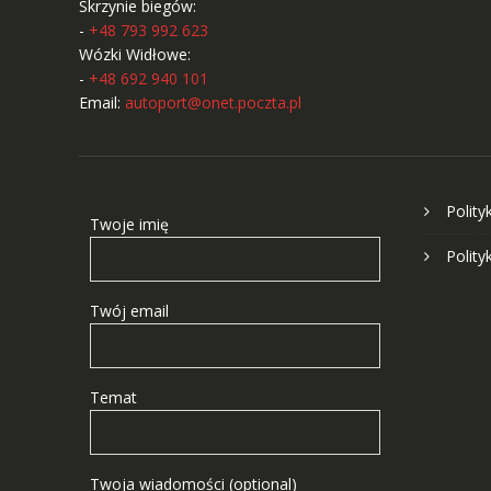
Skrzynie biegów:
-
+48 793 992 623
Wózki Widłowe:
-
+48 692 940 101
Email:
autoport@onet.poczta.pl
Polity
Twoje imię
Polity
Twój email
Temat
Twoja wiadomości (optional)