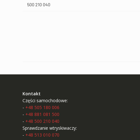
500 210 040
Kontakt
Części samochodowe:
-
+48 505 180 006
-
+48 881 081 500
-
+48 500 210 040
Sprawdzanie wtryskiwaczy:
-
+48 513 010 070