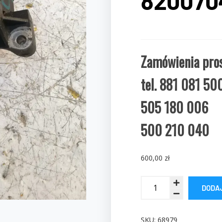
820070
Zamówienia pros
tel. 881 081 50
505 180 006
500 210 040
600,00
zł
DODA
SKU:
68979