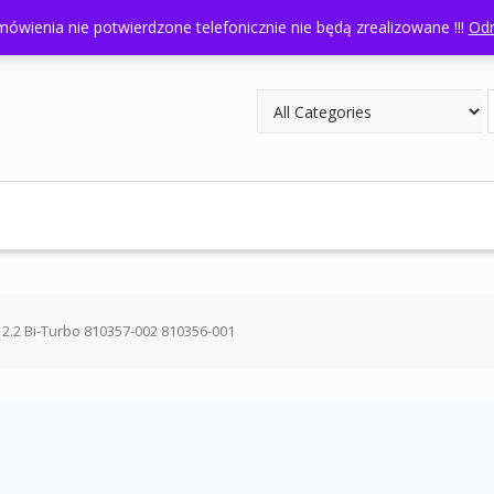
odziny otwarcia: 8:00- 16:00
ówienia nie potwierdzone telefonicznie nie będą zrealizowane !!!
Odr
2.2 Bi-Turbo 810357-002 810356-001