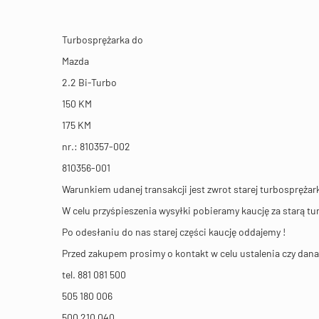
Turbosprężarka do
Mazda
2.2 Bi-Turbo
150 KM
175 KM
nr.: 810357-002
810356-001
Warunkiem udanej transakcji jest zwrot starej turbosprężark
W celu przyśpieszenia wysyłki pobieramy kaucję za starą t
Po odesłaniu do nas starej części kaucję oddajemy !
Przed zakupem prosimy o kontakt w celu ustalenia czy da
tel. 881 081 500
505 180 006
500 210 040