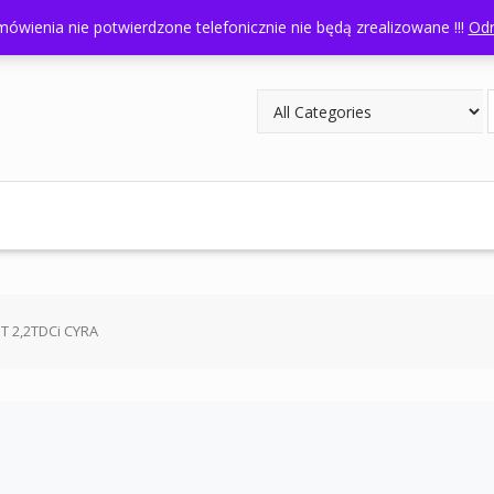
odziny otwarcia: 8:00- 16:00
ówienia nie potwierdzone telefonicznie nie będą zrealizowane !!!
Odr
IT 2,2TDCi CYRA