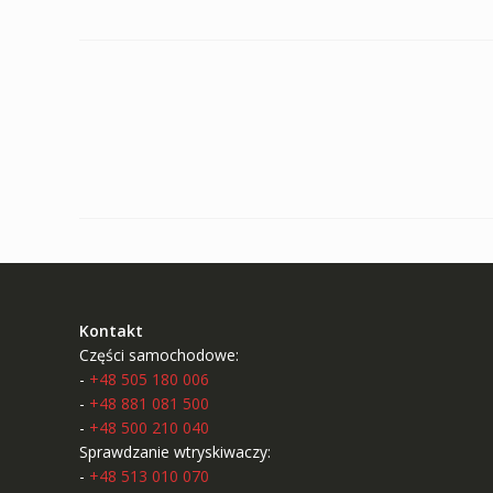
Kontakt
Części samochodowe:
-
+48 505 180 006
-
+48 881 081 500
-
+48 500 210 040
Sprawdzanie wtryskiwaczy:
-
+48 513 010 070