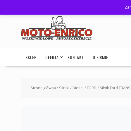
+48 505 180 006
autoport@poczta.onet.pl
G
Zam
SKLEP
OFERTA
KONTAKT
O FIRMIE
Strona główna
/
Silniki
/
Diesel
/
FORD
/ Silnik Ford TRANS