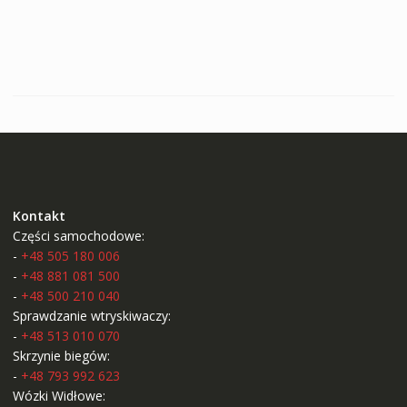
Kontakt
Części samochodowe:
-
+48 505 180 006
-
+48 881 081 500
-
+48 500 210 040
Sprawdzanie wtryskiwaczy:
-
+48 513 010 070
Skrzynie biegów:
-
+48 793 992 623
Wózki Widłowe: