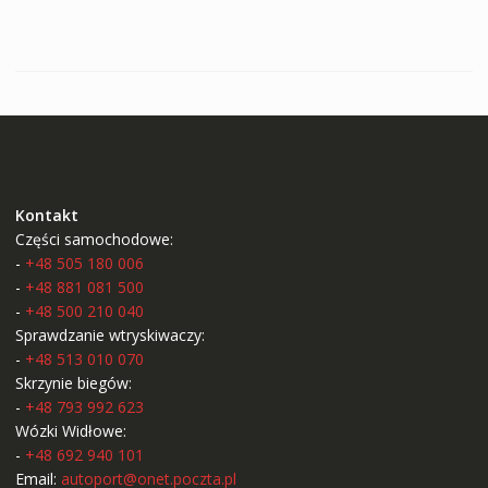
Kontakt
Części samochodowe:
-
+48 505 180 006
-
+48 881 081 500
-
+48 500 210 040
Sprawdzanie wtryskiwaczy:
-
+48 513 010 070
Skrzynie biegów:
-
+48 793 992 623
Wózki Widłowe:
-
+48 692 940 101
Email:
autoport@onet.poczta.pl