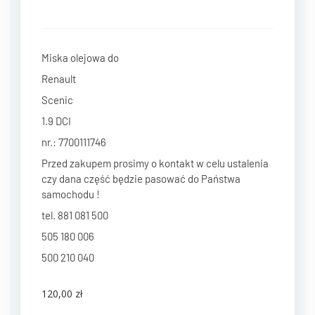
Miska olejowa do
Renault
Scenic
1.9 DCI
nr.: 7700111746
Przed zakupem prosimy o kontakt w celu ustalenia
czy dana część będzie pasować do Państwa
samochodu !
tel. 881 081 500
505 180 006
500 210 040
120,00
zł